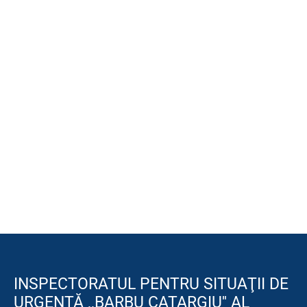
INSPECTORATUL PENTRU SITUAŢII DE
URGENŢĂ ,,BARBU CATARGIU'' AL