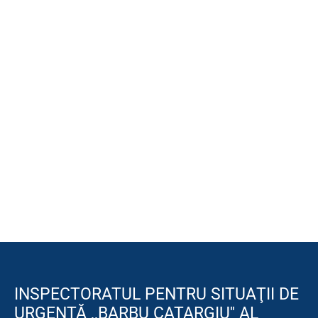
INSPECTORATUL PENTRU SITUAŢII DE
URGENŢĂ ,,BARBU CATARGIU'' AL