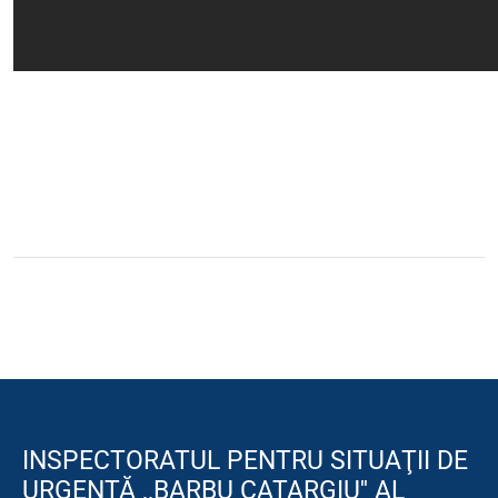
INSPECTORATUL PENTRU SITUAŢII DE
URGENŢĂ ,,BARBU CATARGIU'' AL